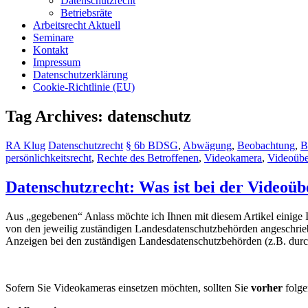
Datenschutzrecht
Betriebsräte
Arbeitsrecht Aktuell
Seminare
Kontakt
Impressum
Datenschutzerklärung
Cookie-Richtlinie (EU)
Tag Archives: datenschutz
RA Klug
Datenschutzrecht
§ 6b BDSG
,
Abwägung
,
Beobachtung
,
B
persönlichkeitsrecht
,
Rechte des Betroffenen
,
Videokamera
,
Videoüb
Datenschutzrecht: Was ist bei der Videoü
Aus „gegebenen“ Anlass möchte ich Ihnen mit diesem Artikel einige
von den jeweilig zuständigen Landesdatenschutzbehörden angeschri
Anzeigen bei den zuständigen Landesdatenschutzbehörden (z.B. durch
Sofern Sie Videokameras einsetzen möchten, sollten Sie
vorher
folge