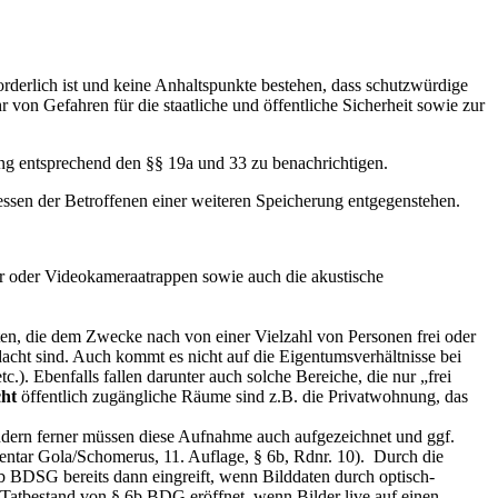
rderlich ist und keine Anhaltspunkte bestehen, dass schutzwürdige
 von Gefahren für die staatliche und öffentliche Sicherheit sowie zur
ng entsprechend den §§ 19a und 33 zu benachrichtigen.
essen der Betroffenen einer weiteren Speicherung entgegenstehen.
ser oder Videokameraatrappen sowie auch die akustische
n, die dem Zwecke nach von einer Vielzahl von Personen frei oder
dacht sind. Auch kommt es nicht auf die Eigentumsverhältnisse bei
). Ebenfalls fallen darunter auch solche Bereiche, die nur „frei
cht
öffentlich zugängliche Räume sind z.B. die Privatwohnung, das
ndern ferner müssen diese Aufnahme auch aufgezeichnet und ggf.
ntar Gola/Schomerus, 11. Auflage, § 6b, Rdnr. 10). Durch die
b BDSG bereits dann eingreift, wenn Bilddaten durch optisch-
 Tatbestand von § 6b BDG eröffnet, wenn Bilder live auf einen