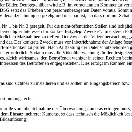
 der Bilder. Demgegenüber wird z.B. im vorgenannten Kommentar vertre
6b BDSG setzt das Erheben von personenbezogenen Daten voraus. Somit m
 Videoaufzeichnung so pixelig und unscharf ist, so dass dort nur Schat
 1 bis Nr. 3 geregelt. Für die nicht-öffentlichen Stellen sind ledigli
htigter Interessen für konkret festgelegt Zwecke“. Im ersteren Fall i
derlichen Maßnahmen zu treffen. Der Zweck der Videoüberwachung „zu
nd dar. Der konkrete Zweck muss vor Inbetriebnahme der Anlage festg
 Erforderlichkeit zu prüfen. Nach Auffassung der Datenschutzbehörden g
t erforderlich. Sodann muss die Videoüberwachung für den festgelegte
es, gleich wirksames, den Betroffenen weniger in seinen Rechten beeint
 Interessen des Betroffenen entgegenstehen. Dies erfolgt im Rahmen ei
 sind sichtbar zu installieren und es sollten im Eingangsbereich bzw
bestimmungsrecht.
ontrolle
vor
Inbetriebnahme der Überwachungskameras erfolgen muss, s
i dem Einsatz mehrerer Kameras, so dass technisch die Möglichkeit bes
Bildauflösung).