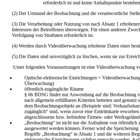
erforderlich ist und keine Anhaltspunkte bestehen, 
(2) Der Umstand der Beobachtung und die verantwortliche Stel
(3) Die Verarbeitung oder Nutzung von nach Absatz 1 erhobenen 
Interessen der Betroffenen überwiegen. Für einen anderen Zweck d
Verfolgung von Straftaten erforderlich ist.
(4) Werden durch Videoüberwachung erhobene Daten einer bestim
(5) Die Daten sind unverzüglich zu löschen, wenn sie zur Erreic
Unter folgenden Voraussetzungen ist eine Videoüberwachung vo
Optische-elektonische Einrichtungen = Videoüberwachung (
Überwachung)
öffentlich-zugängliche Räume
§ 6b BDSG findet nur Anwendung auf die Beobachtung von 
nach allgemein erfüllbaren Kriterien betreten und genutzt
dem Beobachtungsobjekt an (Beispiele sind: Verkaufsräume 
zugänglich“ sind, wenn zuvor eine Eintrittskarte erworbe
abgeschlossene bzw. befriedete Firmen- oder Werksgeländ
„Beobachtung“ ist nicht nur die Aufnahme von öffentlich
ausgewertet werden können. Ferner wird die Speicherung 
Begriffe „Beobachtung“ in Absatz 1 und die weiteren Begr
elektronische Einrichtungen sichtbar gemacht werden. Auf