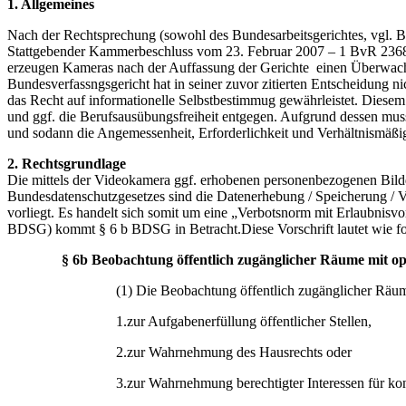
1. Allgemeines
Nach der Rechtsprechung (sowohl des Bundesarbeitsgerichtes, vgl.
B
Stattgebender Kammerbeschluss vom 23. Februar 2007 – 1 BvR 236
erzeugen Kameras nach der Auffassung der Gerichte einen Überwachu
Bundesverfassngsgericht hat in seiner zuvor zitierten Entscheidung ni
das Recht auf informationelle Selbstbestimmug gewährleistet. Diese
und ggf. die Berufsausübungsfreiheit entgegen. Aufgrund dessen mu
und sodann die Angemessenheit, Erforderlichkeit und Verhältnismäßig
2. Rechtsgrundlage
Die mittels der Videokamera ggf. erhobenen personenbezogenen Bil
Bundesdatenschutzgesetzes sind die Datenerhebung / Speicherung / Ver
vorliegt. Es handelt sich somit um eine „Verbotsnorm mit Erlaubnisvo
BDSG) kommt § 6 b BDSG in Betracht.Diese Vorschrift lautet wie fo
§ 6b
Beobachtung öffentlich zugänglicher Räume mit op
(1) Die Beobachtung öffentlich zugänglicher Räume
1.zur Aufgabenerfüllung öffentlicher Stellen,
2.zur Wahrnehmung des Hausrechts oder
3.zur Wahrnehmung berechtigter Interessen für ko