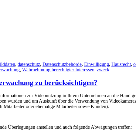
ilddaten
,
datenschutz
,
Datenschutzbehörde
,
Einwilligung
,
Hausrecht
,
ö
erwachung
,
Wahrnehmung berechtigter Interessen
,
zweck
berwachung zu berücksichtigen?
 Informationen zur Videonutzung in Ihrem Unternehmen an die Hand ge
eben wurden und um Auskunft über die Verwendung von Videokameras a
 Mitarbeiter oder ehemalige Mitarbeiter sowie Kunden).
nde Überlegungen anstellen und auch folgende Abwägungen treffen: