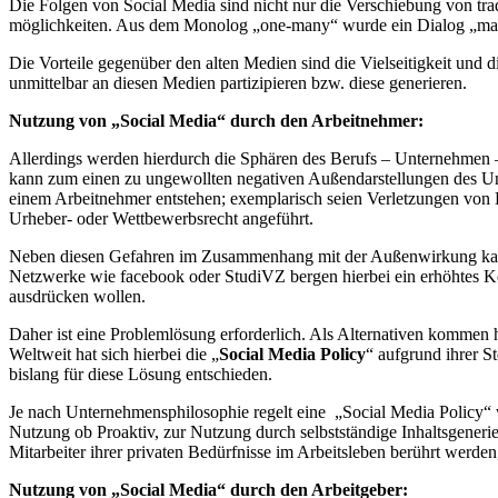
Die Folgen von Social Media sind nicht nur die Verschiebung von tra
möglichkeiten. Aus dem Monolog „one-many“ wurde ein Dialog „ma
Die Vorteile gegenüber den alten Medien sind die Vielseitigkeit und d
unmittelbar an diesen Medien partizipieren bzw. diese generieren.
Nutzung von „Social Media“ durch den Arbeitnehmer:
Allerdings werden hierdurch die Sphären des Berufs – Unternehmen 
kann zum einen zu ungewollten negativen Außendarstellungen des Un
einem Arbeitnehmer entstehen; exemplarisch seien Verletzungen von
Urheber- oder Wettbewerbsrecht angeführt.
Neben diesen Gefahren im Zusammenhang mit der Außenwirkung kann 
Netzwerke wie facebook oder StudiVZ bergen hierbei ein erhöhtes Ko
ausdrücken wollen.
Daher ist eine Problemlösung erforderlich. Als Alternativen kommen 
Weltweit hat sich hierbei die „
Social Media Policy
“ aufgrund ihrer S
bislang für diese Lösung entschieden.
Je nach Unternehmensphilosophie regelt eine „Social Media Policy“
Nutzung ob Proaktiv, zur Nutzung durch selbstständige Inhaltsgenerie
Mitarbeiter ihrer privaten Bedürfnisse im Arbeitsleben berührt werden,
Nutzung von „Social Media“ durch den Arbeitgeber: