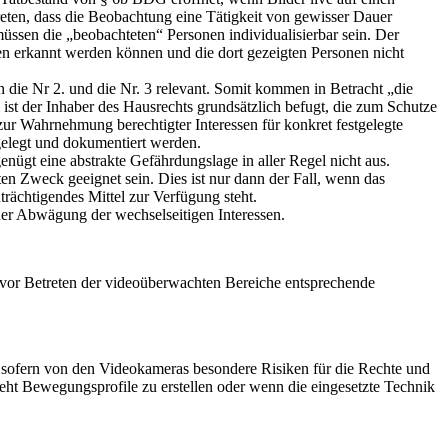
ten, dass die Beobachtung eine Tätigkeit von gewisser Dauer
üssen die „beobachteten“ Personen individualisierbar sein. Der
ten erkannt werden können und die dort gezeigten Personen nicht
ch die Nr 2. und die Nr. 3 relevant. Somit kommen in Betracht „die
st der Inhaber des Hausrechts grundsätzlich befugt, die zum Schutze
r Wahrnehmung berechtigter Interessen für konkret festgelegte
elegt und dokumentiert werden.
enügt eine abstrakte Gefährdungslage in aller Regel nicht aus.
n Zweck geeignet sein. Dies ist nur dann der Fall, wenn das
rächtigendes Mittel zur Verfügung steht.
ner Abwägung der wechselseitigen Interessen.
. vor Betreten der videoüberwachten Bereiche entsprechende
ofern von den Videokameras besondere Risiken für die Rechte und
teht Bewegungsprofile zu erstellen oder wenn die eingesetzte Technik