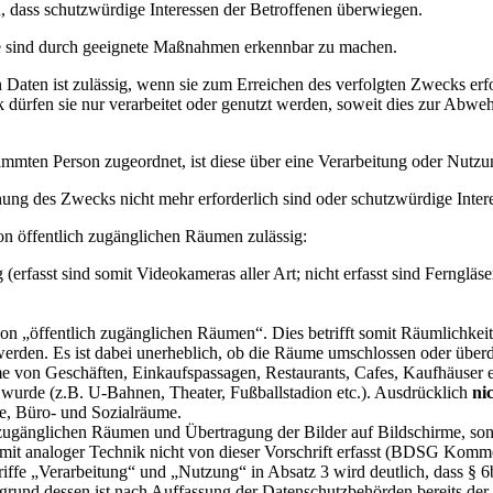
dass schutzwürdige Interessen der Betroffenen überwiegen.
le sind durch geeignete Maßnahmen erkennbar zu machen.
Daten ist zulässig, wenn sie zum Erreichen des verfolgten Zwecks erfo
ürfen sie nur verarbeitet oder genutzt werden, soweit dies zur Abwehr
mten Person zugeordnet, ist diese über eine Verarbeitung oder Nutzu
hung des Zwecks nicht mehr erforderlich sind oder schutzwürdige Inter
n öffentlich zugänglichen Räumen zulässig:
erfasst sind somit Videokameras aller Art; nicht erfasst sind Fernglä
„öffentlich zugänglichen Räumen“. Dies betrifft somit Räumlichkeite
 werden. Es ist dabei unerheblich, ob die Räume umschlossen oder über
von Geschäften, Einkaufspassagen, Restaurants, Cafes, Kaufhäuser etc.
n wurde (z.B. U-Bahnen, Theater, Fußballstadion etc.). Ausdrücklich
ni
e, Büro- und Sozialräume.
 zugänglichen Räumen und Übertragung der Bilder auf Bildschirme, so
mit analoger Technik nicht von dieser Vorschrift erfasst (BDSG Komme
iffe „Verarbeitung“ und „Nutzung“ in Absatz 3 wird deutlich, dass § 6
grund dessen ist nach Auffassung der Datenschutzbehörden bereits der