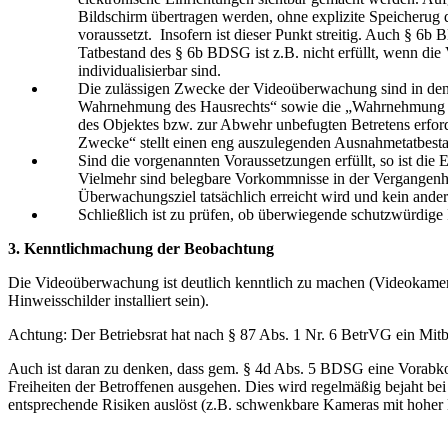
Bildschirm übertragen werden, ohne explizite Speicherug
voraussetzt. Insofern ist dieser Punkt streitig. Auch § 
Tatbestand des § 6b BDSG ist z.B. nicht erfüllt, wenn die
individualisierbar sind.
Die zulässigen Zwecke der Videoüberwachung sind in den Nr.
Wahrnehmung des Hausrechts“ sowie die „Wahrnehmung berec
des Objektes bzw. zur Abwehr unbefugten Betretens erfor
Zwecke“ stellt einen eng auszulegenden Ausnahmetatbesta
Sind die vorgenannten Voraussetzungen erfüllt, so ist die
Vielmehr sind belegbare Vorkommnisse in der Vergangenhei
Überwachungsziel tatsächlich erreicht wird und kein ander
Schließlich ist zu prüfen, ob überwiegende schutzwürdige
3. Kenntlichmachung der Beobachtung
Die Videoüberwachung ist deutlich kenntlich zu machen (Videokameras
Hinweisschilder installiert sein).
Achtung: Der Betriebsrat hat nach § 87 Abs. 1 Nr. 6 BetrVG ein Mit
Auch ist daran zu denken, dass gem. § 4d Abs. 5 BDSG eine Vorabk
Freiheiten der Betroffenen ausgehen. Dies wird regelmäßig bejaht be
entsprechende Risiken auslöst (z.B. schwenkbare Kameras mit hoher 