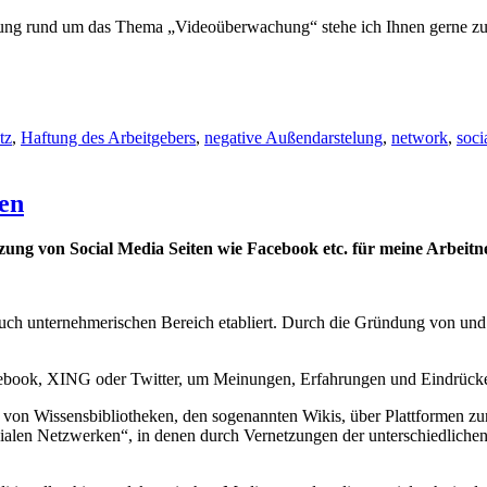
atung rund um das Thema „Videoüberwachung“ stehe ich Ihnen gerne zu
tz
,
Haftung des Arbeitgebers
,
negative Außendarstelung
,
network
,
soci
gen
Nutzung von Social Media Seiten wie Facebook etc. für meine Arbeit
 auch unternehmerischen Bereich etabliert. Durch die Gründung von un
acebook, XING oder Twitter, um Meinungen, Erfahrungen und Eindrücke
 von Wissensbibliotheken, den sogenannten Wikis, über Plattformen zur
ozialen Netzwerken“, in denen durch Vernetzungen der unterschiedlich