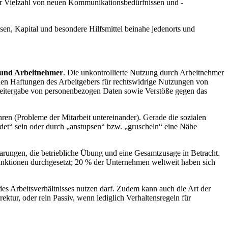
 der Vielzahl von neuen Kommunikationsbedürfnissen und -
ssen, Kapital und besondere Hilfsmittel beinahe jedenorts und
 und Arbeitnehmer
. Die unkontrollierte Nutzung durch Arbeitnehmer
en Haftungen des Arbeitgebers für rechtswidrige Nutzungen von
Weitergabe von personenbezogen Daten sowie Verstöße gegen das
 (Probleme der Mitarbeit untereinander). Gerade die sozialen
det“ sein oder durch „anstupsen“ bzw. „gruscheln“ eine Nähe
barungen, die betriebliche Übung und eine Gesamtzusage in Betracht.
Sanktionen durchgesetzt; 20 % der Unternehmen weltweit haben sich
 Arbeitsverhältnisses nutzen darf. Zudem kann auch die Art der
ktur, oder rein Passiv, wenn lediglich Verhaltensregeln für