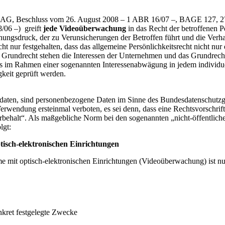
AG, Beschluss vom 26. August 2008 – 1 ABR 16/07 –, BAGE 127, 2
8/06 –
) greift
jede Videoüberwachung
in das Recht der betroffenen P
ngsdruck, der zu Verunsicherungen der Betroffen führt und die Verha
cht nur festgehalten, dass das allgemeine Persönlichkeitsrecht nicht nu
m Grundrecht stehen die Interessen der Unternehmen und das Grundrec
ss im Rahmen einer sogenannten Interessenabwägung in jedem individu
keit geprüft werden.
ddaten, sind personenbezogene Daten im Sinne des Bundesdatenschut
wendung ersteinmal verboten, es sei denn, dass eine Rechtsvorschrift 
rbehalt“. Als maßgebliche Norm bei den sogenannten „nicht-öffentlichen 
lgt:
tisch-elektronischen Einrichtungen
 mit optisch-elektronischen Einrichtungen (Videoüberwachung) ist nur 
nkret festgelegte Zwecke