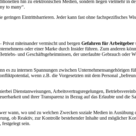
ditionellen hin zu elektronischen Medien, sondern liegen vielmehr in
ny to many“.
ie geringen Eintrittsbarrieren. Jeder kann fast ohne fachspezifisches Wi
– Privat miteinander vermischt und bergen
Gefahren für Arbeitgeber
ternehmens oder einer Marke durch Insider führen. Zum anderen könn
 Betriebs- und Geschäftsgeheimnissen, der unerlaubte Gebrauch oder 
es zu internen Spannungen zwischen Unternehmensangehörigen führen
nfliktpotential, wenn z.B. die Vorgesetzten mit dem Personal „befreun
hierbei Dienstanweisungen, Arbeitsvertragsregelungen, Betriebsverein
teuerbarkeit und ihrer Transparenz in Bezug auf das Erlaubte und die 
 wer wann, wo und zu welchen Zwecken soziale Medien in Ausübung des
rung, ob Reaktiv, zur Kontrolle bestehender Inhalte und möglicher Korre
 festgelegt sein.