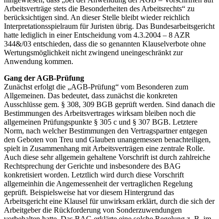
Arbeitsverträge stets die Besonderheiten des Arbeitsrechts“ zu
berücksichtigen sind. An dieser Stelle bleibt wieder reichlich
Interpretationsspielraum für Juristen übrig. Das Bundesarbeitsgericht
hatte lediglich in einer Entscheidung vom 4.3.2004 – 8 AZR
344&/03 entschieden, dass die so genannten Klauselverbote ohne
Wertungsmöglichkeit nicht zwingend uneingeschränkt zur
Anwendung kommen.
Gang der AGB-Prüfung
Zunächst erfolgt die „AGB-Prüfung“ vom Besonderen zum
Allgemeinen. Das bedeutet, dass zunächst die konkreten
Ausschlüsse gem. § 308, 309 BGB geprüft werden. Sind danach die
Bestimmungen des Arbeitsvertrages wirksam bleiben noch die
allgemeinen Prüfungspunkte § 305 c und § 307 BGB. Letztere
Norm, nach welcher Bestimmungen den Vertragspartner entgegen
den Geboten von Treu und Glauben unangemessen benachteiligen,
spielt in Zusammenhang mit Arbeitsverträgen eine zentrale Rolle.
Auch diese sehr allgemein gehaltene Vorschrift ist durch zahlreiche
Rechtsprechung der Gerichte und insbesondere des BAG
konkretisiert worden. Letztlich wird durch diese Vorschrift
allgemeinhin die Angemessenheit der vertraglichen Regelung
geprüft. Beispielsweise hat vor diesem Hintergrund das
Arbeitsgericht eine Klausel für unwirksam erklärt, durch die sich der
Arbeitgeber die Rückforderung von Sonderzuwendungen
vorbehalten hatte. Das BAG erklärte eine solche Regelung z. B. im