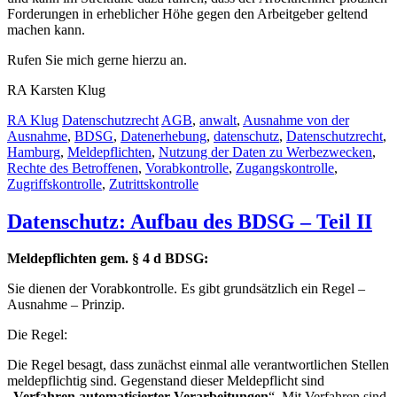
Forderungen in erheblicher Höhe gegen den Arbeitgeber geltend
machen kann.
Rufen Sie mich gerne hierzu an.
RA Karsten Klug
RA Klug
Datenschutzrecht
AGB
,
anwalt
,
Ausnahme von der
Ausnahme
,
BDSG
,
Datenerhebung
,
datenschutz
,
Datenschutzrecht
,
Hamburg
,
Meldepflichten
,
Nutzung der Daten zu Werbezwecken
,
Rechte des Betroffenen
,
Vorabkontrolle
,
Zugangskontrolle
,
Zugriffskontrolle
,
Zutrittskontrolle
Datenschutz: Aufbau des BDSG – Teil II
Meldepflichten gem. § 4 d BDSG:
Sie dienen der Vorabkontrolle. Es gibt grundsätzlich ein Regel –
Ausnahme – Prinzip.
Die Regel:
Die Regel besagt, dass zunächst einmal alle verantwortlichen Stellen
meldepflichtig sind. Gegenstand dieser Meldepflicht sind
„
Verfahren automatisierter Verarbeitungen
“. Mit Verfahren sind