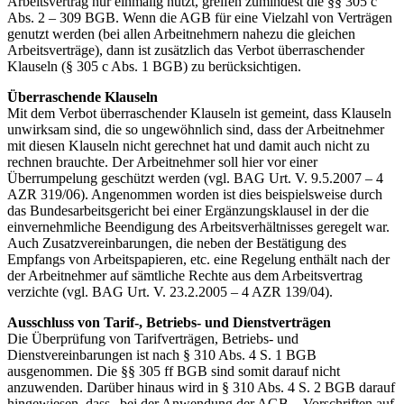
Arbeitsvertrag nur einmalig nutzt, greifen zumindest die §§ 305 c
Abs. 2 – 309 BGB. Wenn die AGB für eine Vielzahl von Verträgen
genutzt werden (bei allen Arbeitnehmern nahezu die gleichen
Arbeitsverträge), dann ist zusätzlich das Verbot überraschender
Klauseln (§ 305 c Abs. 1 BGB) zu berücksichtigen.
Überraschende Klauseln
Mit dem Verbot überraschender Klauseln ist gemeint, dass Klauseln
unwirksam sind, die so ungewöhnlich sind, dass der Arbeitnehmer
mit diesen Klauseln nicht gerechnet hat und damit auch nicht zu
rechnen brauchte. Der Arbeitnehmer soll hier vor einer
Überrumpelung geschützt werden (vgl. BAG Urt. V. 9.5.2007 – 4
AZR 319/06). Angenommen worden ist dies beispielsweise durch
das Bundesarbeitsgericht bei einer Ergänzungsklausel in der die
einvernehmliche Beendigung des Arbeitsverhältnisses geregelt war.
Auch Zusatzvereinbarungen, die neben der Bestätigung des
Empfangs von Arbeitspapieren, etc. eine Regelung enthält nach der
der Arbeitnehmer auf sämtliche Rechte aus dem Arbeitsvertrag
verzichte (vgl. BAG Urt. V. 23.2.2005 – 4 AZR 139/04).
Ausschluss von Tarif-, Betriebs- und Dienstverträgen
Die Überprüfung von Tarifverträgen, Betriebs- und
Dienstvereinbarungen ist nach § 310 Abs. 4 S. 1 BGB
ausgenommen. Die §§ 305 ff BGB sind somit darauf nicht
anzuwenden. Darüber hinaus wird in § 310 Abs. 4 S. 2 BGB darauf
hingewiesen, dass „bei der Anwendung der AGB – Vorschriften auf