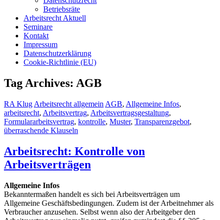
Datenschutzrecht
Betriebsräte
Arbeitsrecht Aktuell
Seminare
Kontakt
Impressum
Datenschutzerklärung
Cookie-Richtlinie (EU)
Tag Archives: AGB
RA Klug
Arbeitsrecht allgemein
AGB
,
Allgemeine Infos
,
arbeitsrecht
,
Arbeitsvertrag
,
Arbeitsvertragsgestaltung
,
Formulararbeitsvertrag
,
kontrolle
,
Muster
,
Transparenzgebot
,
überraschende Klauseln
Arbeitsrecht: Kontrolle von
Arbeitsverträgen
Allgemeine Infos
Bekanntermaßen handelt es sich bei Arbeitsverträgen um
Allgemeine Geschäftsbedingungen. Zudem ist der Arbeitnehmer als
Verbraucher anzusehen. Selbst wenn also der Arbeitgeber den