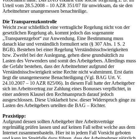
Urteil vom 28.5.2008 – 10 AZR 351/07 für unwirksam, da sie den
Arbeitnehmer unangemessen benachteilige.
Die Transparenzkontrolle
Weicht zwar schließlich eine vertragliche Regelung nicht von der
gesetzlichen Regelung ab, kommt jedoch das sogenannte
„Transparenzgebot“ zur Anwendung. Eine Bestimmung muss
danach klar und verständlich formuliert sein (§ 307 Abs. 1 S. 2
BGB). Bestehen bei einer Regelung Verständnisschwierigkeiten
bzw. Zweifel bei der Auslegung, gehen diese grundsätzlich zu
Lasten des Verwenders und somit des Arbeitgebers. Allerdings muss
die Gefahr bestehen, dass der Arbeitnehmer aufgrund der
Verständnisschwierigkeit seine Rechte nicht wahrnimmt. Erst darin
liegt die unangemessene Benachteiligung (Vgl. BAG Urt. V.
24.10.2007 – 10 AZR 825/06). In diesem Fall hatte der Arbeitgeber
sich im Arbeitsvertrag zur Zahlung eines Bonusses verpflichtet, in
einer anderen Klausel den Rechtsanspruch darauf jedoch
ausgeschlossen. Diese Unklarheit bzw. dieser Widerspruch ginge zu
Lasten des Arbeitgebers urteilten die BAG – Richter.
Praxistipp:
Aufgrund dessen sollten Arbeitgeber ihre Arbeitsverträge
regelmäßig prüfen lassen und auf keinen Fall selbst welche aus dem
Internet zusammenbasteln. Hier ist in jedem Fall Vorsicht geboten
und kann im Streitfalle dazu führen, dass der Arbeitnehmer plötzlich