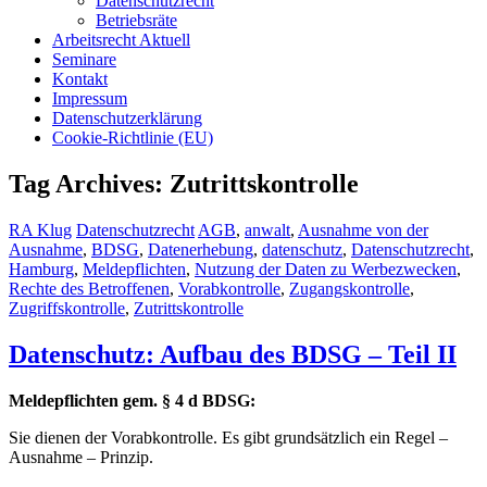
Datenschutzrecht
Betriebsräte
Arbeitsrecht Aktuell
Seminare
Kontakt
Impressum
Datenschutzerklärung
Cookie-Richtlinie (EU)
Tag Archives: Zutrittskontrolle
RA Klug
Datenschutzrecht
AGB
,
anwalt
,
Ausnahme von der
Ausnahme
,
BDSG
,
Datenerhebung
,
datenschutz
,
Datenschutzrecht
,
Hamburg
,
Meldepflichten
,
Nutzung der Daten zu Werbezwecken
,
Rechte des Betroffenen
,
Vorabkontrolle
,
Zugangskontrolle
,
Zugriffskontrolle
,
Zutrittskontrolle
Datenschutz: Aufbau des BDSG – Teil II
Meldepflichten gem. § 4 d BDSG:
Sie dienen der Vorabkontrolle. Es gibt grundsätzlich ein Regel –
Ausnahme – Prinzip.