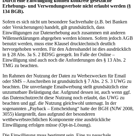
Durch eine Einwilligung können konkrete gesetzliche
Erhebungs- und Verwendungsverbote nicht erlaubt werden (§
134 BGB).
Sofern es sich nicht um besondere Sachverhalte (z.B. bei Banken
oder Versicherungen) handelt, gilt grundsätzlich, dass
Einwilligungen zur Datenerhebung auch zusammen mit anderen
Willenserklärungen abgegeben werden können. Sofern jedoch AGB
benutzt werden, muss eine Klausel drucktechnisch deutlich
hervorgehoben werden. Für den Adresshandel ist dies ausdrücklich
in § 28 Abs. 3a S. 2 BDSG geregelt. Im Falle der Online –
Einwilligung sind auch noch die Anforderungen des § 13 Abs. 2
TMG zu beachten.
Im Rahmen der Nutzung der Daten zu Werbezwecken für Email
oder SMS – Anschreiben ist grundsätzlich § 7 Abs. 2 S. 3 UWG zu
beachten. Die unverlangte Emailwerbung stellt grundsätzlich eine
unzumutbare Belästigung dar. Aufgrund dessen ist, auch wenn ggf.
das Datenschutzrecht diese Nutzung noch erlaubt, das UWG zu
beachten und ggf. die Nutzung gleichwohl untersagt. In der
sogenannten „Payback – Entscheidung“ hatte der BGH (NJW 2008,
3055) klargestellt, dass aufgrund der besonderen
wettbewerbsrechtlichen Komponente eine ausdrückliche
Einwilligung erfolgen müsse (Opt-in-Lösung).
Die Einwilligung muss bestimmt sein. Eine zu pauschale