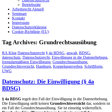
Datenschutzrecht
Betriebsräte
Arbeitsrecht Aktuell
Seminare
Kontakt
Impressum
Datenschutzerklärung
Cookie-Richtlinie (EU)
Tag Archives: Grundrechtsausübung
RA Klug
Datenschutzrecht
§ 4a BDSG
,
anwalt
,
BDSG
,
datenschutz
,
Datenschutzrecht
,
Einwilligung in die Datenerhebung
,
formularmäßigen Einwilligung
,
Grundrechtsausübung
,
Grundrechtsverzicht
,
Hamburg
,
Koppelungsverbot
,
Schriftform
,
UWG
Datenschutz: Die Einwilligung (§ 4a
BDSG)
§ 4a BDSG
regelt den Fall der Einwilligung in die Datenerhebung.
Die Einwilligung stellt keinen
Grundrechtsverzicht
dar, sondern ist
ein Fall der Grundrechtsausübung. Sie ist einseitig widerruflich.