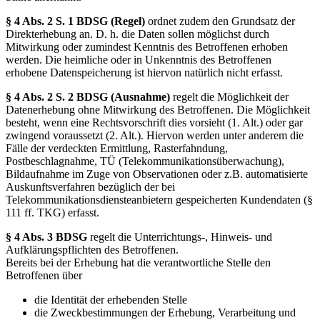
§ 4 Abs. 2 S. 1 BDSG (Regel)
ordnet zudem den Grundsatz der
Direkterhebung an. D. h. die Daten sollen möglichst durch
Mitwirkung oder zumindest Kenntnis des Betroffenen erhoben
werden. Die heimliche oder in Unkenntnis des Betroffenen
erhobene Datenspeicherung ist hiervon natürlich nicht erfasst.
§ 4 Abs. 2 S. 2 BDSG (Ausnahme)
regelt die Möglichkeit der
Datenerhebung ohne Mitwirkung des Betroffenen. Die Möglichkeit
besteht, wenn eine Rechtsvorschrift dies vorsieht (1. Alt.) oder gar
zwingend voraussetzt (2. Alt.). Hiervon werden unter anderem die
Fälle der verdeckten Ermittlung, Rasterfahndung,
Postbeschlagnahme, TÜ (Telekommunikationsüberwachung),
Bildaufnahme im Zuge von Observationen oder z.B. automatisierte
Auskunftsverfahren bezüglich der bei
Telekommunikationsdiensteanbietern gespeicherten Kundendaten (§
111 ff. TKG) erfasst.
§ 4 Abs. 3 BDSG
regelt die Unterrichtungs-, Hinweis- und
Aufklärungspflichten des Betroffenen.
Bereits bei der Erhebung hat die verantwortliche Stelle den
Betroffenen über
die Identität der erhebenden Stelle
die Zweckbestimmungen der Erhebung, Verarbeitung und