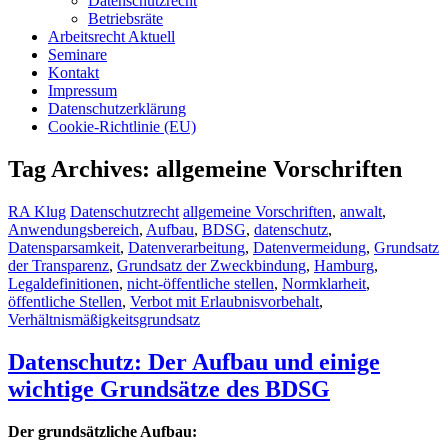
Datenschutzrecht
Betriebsräte
Arbeitsrecht Aktuell
Seminare
Kontakt
Impressum
Datenschutzerklärung
Cookie-Richtlinie (EU)
Tag Archives: allgemeine Vorschriften
RA Klug
Datenschutzrecht
allgemeine Vorschriften
,
anwalt
,
Anwendungsbereich
,
Aufbau
,
BDSG
,
datenschutz
,
Datensparsamkeit
,
Datenverarbeitung
,
Datenvermeidung
,
Grundsatz
der Transparenz
,
Grundsatz der Zweckbindung
,
Hamburg
,
Legaldefinitionen
,
nicht-öffentliche stellen
,
Normklarheit
,
öffentliche Stellen
,
Verbot mit Erlaubnisvorbehalt
,
Verhältnismäßigkeitsgrundsatz
Datenschutz: Der Aufbau und einige
wichtige Grundsätze des BDSG
Der grundsätzliche Aufbau: