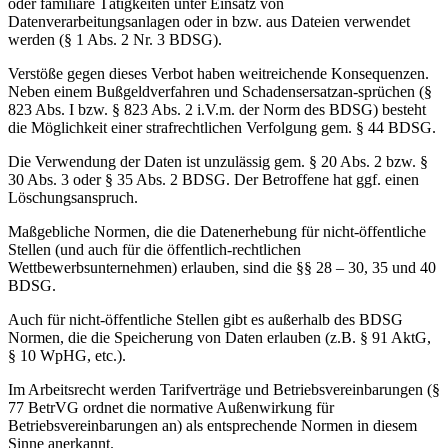
oder familiäre Tätigkeiten unter Einsatz von
Datenverarbeitungsanlagen oder in bzw. aus Dateien verwendet
werden (§ 1 Abs. 2 Nr. 3 BDSG).
Verstöße gegen dieses Verbot haben weitreichende Konsequenzen.
Neben einem Bußgeldverfahren und Schadensersatzan-sprüchen (§
823 Abs. I bzw. § 823 Abs. 2 i.V.m. der Norm des BDSG) besteht
die Möglichkeit einer strafrechtlichen Verfolgung gem. § 44 BDSG.
Die Verwendung der Daten ist unzulässig gem. § 20 Abs. 2 bzw. §
30 Abs. 3 oder § 35 Abs. 2 BDSG. Der Betroffene hat ggf. einen
Löschungsanspruch.
Maßgebliche Normen, die die Datenerhebung für nicht-öffentliche
Stellen (und auch für die öffentlich-rechtlichen
Wettbewerbsunternehmen) erlauben, sind die §§ 28 – 30, 35 und 40
BDSG.
Auch für nicht-öffentliche Stellen gibt es außerhalb des BDSG
Normen, die die Speicherung von Daten erlauben (z.B. § 91 AktG,
§ 10 WpHG, etc.).
Im Arbeitsrecht werden Tarifverträge und Betriebsvereinbarungen (§
77 BetrVG ordnet die normative Außenwirkung für
Betriebsvereinbarungen an) als entsprechende Normen in diesem
Sinne anerkannt.