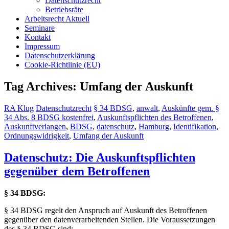
Datenschutzrecht
Betriebsräte
Arbeitsrecht Aktuell
Seminare
Kontakt
Impressum
Datenschutzerklärung
Cookie-Richtlinie (EU)
Tag Archives: Umfang der Auskunft
RA Klug
Datenschutzrecht
§ 34 BDSG
,
anwalt
,
Auskünfte gem. §
34 Abs. 8 BDSG kostenfrei
,
Auskunftspflichten des Betroffenen
,
Auskunftverlangen
,
BDSG
,
datenschutz
,
Hamburg
,
Identifikation
,
Ordnungswidrigkeit
,
Umfang der Auskunft
Datenschutz: Die Auskunftspflichten
gegenüber dem Betroffenen
§ 34 BDSG:
§ 34 BDSG regelt den Anspruch auf Auskunft des Betroffenen
gegenüber den datenverarbeitenden Stellen. Die Voraussetzungen
des § 34 BDSG sind: