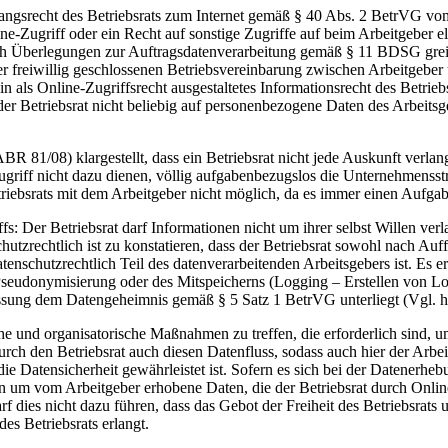
ugangsrecht des Betriebsrats zum Internet gemäß § 40 Abs. 2 BetrVG
ne-Zugriff oder ein Recht auf sonstige Zugriffe auf beim Arbeitgeber e
 Überlegungen zur Auftragsdatenverarbeitung gemäß § 11 BDSG greifen
einer freiwillig geschlossenen Betriebsvereinbarung zwischen Arbeitgebe
ein als Online-Zugriffsrecht ausgestaltetes Informationsrecht des Betr
r Betriebsrat nicht beliebig auf personenbezogene Daten des Arbeitsge
 81/08) klargestellt, dass ein Betriebsrat nicht jede Auskunft verlang
iff nicht dazu dienen, völlig aufgabenbezugslos die Unternehmensstrat
etriebsrats mit dem Arbeitgeber nicht möglich, da es immer einen Aufg
: Der Betriebsrat darf Informationen nicht um ihrer selbst Willen verla
hutzrechtlich ist zu konstatieren, dass der Betriebsrat sowohl nach Au
atenschutzrechtlich Teil des datenverarbeitenden Arbeitsgebers ist. Es er
udonymisierung oder des Mitspeicherns (Logging – Erstellen von Logfil
ssung dem Datengeheimnis gemäß § 5 Satz 1 BetrVG unterliegt (Vgl. hi
che und organisatorische Maßnahmen zu treffen, die erforderlich sind,
durch den Betriebsrat auch diesen Datenfluss, sodass auch hier der A
Datensicherheit gewährleistet ist. Sofern es sich bei der Datenerhebu
egen um vom Arbeitgeber erhobene Daten, die der Betriebsrat durch Onlin
rf dies nicht dazu führen, dass das Gebot der Freiheit des Betriebsrats
es Betriebsrats erlangt.