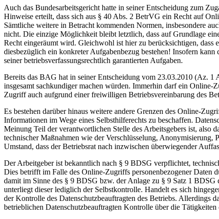
Auch das Bundesarbeitsgericht hatte in seiner Entscheidung zum Z
Hinweise erteilt, dass sich aus § 40 Abs. 2 BetrVG ein Recht auf Onli
Sämtliche weitere in Betracht kommenden Normen, insbesondere auch
nicht. Die einzige Möglichkeit bleibt letztlich, dass auf Grundlage 
Recht eingeräumt wird. Gleichwohl ist hier zu berücksichtigen, dass 
diesbezüglich ein konkreter Aufgabenbezug bestehen! Insofern kann de
seiner betriebsverfassungsrechtlich garantierten Aufgaben.
Bereits das BAG hat in seiner Entscheidung vom 23.03.2010 (Az. 1 ABR
insgesamt sachkundiger machen würden. Immerhin darf ein Online-Zugr
Zugriff auch aufgrund einer freiwilligen Betriebsvereinbarung des B
Es bestehen darüber hinaus weitere andere Grenzen des Online-Zugriffs
Informationen im Wege eines Selbsthilferechts zu beschaffen. Datensc
Meinung Teil der verantwortlichen Stelle des Arbeitsgebers ist, also d
technischer Maßnahmen wie der Verschlüsselung, Anonymisierung, Pse
Umstand, dass der Betriebsrat nach inzwischen überwiegender Auffa
Der Arbeitgeber ist bekanntlich nach § 9 BDSG verpflichtet, technis
Dies betrifft im Falle des Online-Zugriffs personenbezogener Daten 
damit im Sinne des § 9 BDSG bzw. der Anlage zu § 9 Satz 1 BDSG die 
unterliegt dieser lediglich der Selbstkontrolle. Handelt es sich hing
der Kontrolle des Datenschutzbeauftragten des Betriebs. Allerdings da
betrieblichen Datenschutzbeauftragten Kontrolle über die Tätigkeiten d