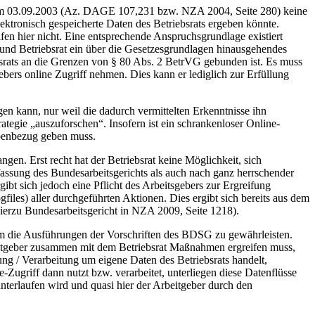
 vom 03.09.2003 (Az. DAGE 107,231 bzw. NZA 2004, Seite 280) keine
lektronisch gespeicherte Daten des Betriebsrats ergeben könnte.
 hier nicht. Eine entsprechende Anspruchsgrundlage existiert
r und Betriebsrat ein über die Gesetzesgrundlagen hinausgehendes
iebsrats an die Grenzen von § 80 Abs. 2 BetrVG gebunden ist. Es muss
bers online Zugriff nehmen. Dies kann er lediglich zur Erfüllung
en kann, nur weil die dadurch vermittelten Erkenntnisse ihn
egie „auszuforschen“. Insofern ist ein schrankenloser Online-
abenbezug geben muss.
ngen. Erst recht hat der Betriebsrat keine Möglichkeit, sich
ffassung des Bundesarbeitsgerichts als auch nach ganz herrschender
gibt sich jedoch eine Pflicht des Arbeitsgebers zur Ergreifung
es) aller durchgeführten Aktionen. Dies ergibt sich bereits aus dem
erzu Bundesarbeitsgericht in NZA 2009, Seite 1218).
 um die Ausführungen der Vorschriften des BDSG zu gewährleisten.
rbeitgeber zusammen mit dem Betriebsrat Maßnahmen ergreifen muss,
ng / Verarbeitung um eigene Daten des Betriebsrats handelt,
e-Zugriff dann nutzt bzw. verarbeitet, unterliegen diese Datenflüsse
 unterlaufen wird und quasi hier der Arbeitgeber durch den