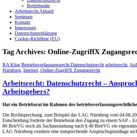
Datenschutzrecht
Betriebsräte
Arbeitsrecht Aktuell
Seminare
Kontakt
Impressum
Datenschutzerklärung
Cookie-Richtlinie (EU)
Tag Archives: Online-ZugriffX Zugangsre
RA Klug
Betriebsverfassungsrecht
,
Datenschutzrecht
arbeitsrecht
,
Auf
Hamburg
,
Internet
,
Online-ZugriffX Zugangsrecht
Arbeitsrecht: Datenschutzrecht – Anspruch
Arbeitsgebers?
Hat ein Betriebsrat im Rahmen des betriebsverfassungsrechtlich
Die Rechtsprechung, zum Beispiel das LAG Nürnberg vom 04.08.2004 i
Entscheidung forderte der Betriebsrat den Zugang zu einem SAP – E
80 BetrVG noch als Sachausstattung nach § 40 BetrVG ein eigenstän
LAG Nürnberg existiere eine entsprechende Anspruchsgrundlage nich