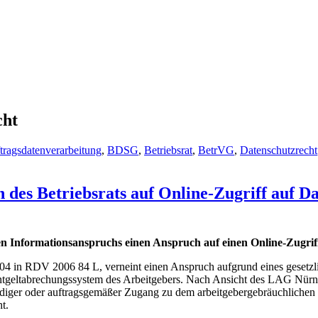
cht
tragsdatenverarbeitung
,
BDSG
,
Betriebsrat
,
BetrVG
,
Datenschutzrecht
 des Betriebsrats auf Online-Zugriff auf D
en Informationsanspruchs einen Anspruch auf einen Online-Zugrif
n RDV 2006 84 L, verneint einen Anspruch aufgrund eines gesetzlichen
ntgeltabrechungssystem des Arbeitgebers. Nach Ansicht des LAG Nürnb
diger oder auftragsgemäßer Zugang zu dem arbeitgebergebräuchlichen 
t.