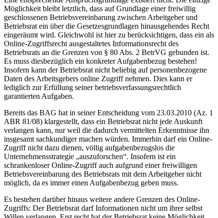
Möglichkeit bleibt letztlich, dass auf Grundlage einer freiwillig
geschlossenen Betriebsvereinbarung zwischen Arbeitgeber und
Betriebsrat ein über die Gesetzesgrundlagen hinausgehendes Recht
eingeräumt wird. Gleichwohl ist hier zu berücksichtigen, dass ein als
Online-Zugriffsrecht ausgestaltetes Informationsrecht des
Betriebsrats an die Grenzen von § 80 Abs. 2 BetrVG gebunden ist.
Es muss diesbezüglich ein konkreter Aufgabenbezug bestehen!
Insofern kann der Betriebsrat nicht beliebig auf personenbezogene
Daten des Arbeitsgebers online Zugriff nehmen. Dies kann er
lediglich zur Erfüllung seiner betriebsverfassungsrechtlich
garantierten Aufgaben.
Bereits das BAG hat in seiner Entscheidung vom 23.03.2010 (Az. 1
ABR 81/08) klargestellt, dass ein Betriebsrat nicht jede Auskunft
verlangen kann, nur weil die dadurch vermittelten Erkenntnisse ihn
insgesamt sachkundiger machen würden. Immerhin darf ein Online-
Zugriff nicht dazu dienen, völlig aufgabenbezugslos die
Unternehmensstrategie „auszuforschen“. Insofern ist ein
schrankenloser Online-Zugriff auch aufgrund einer freiwilligen
Betriebsvereinbarung des Betriebsrats mit dem Arbeitgeber nicht
möglich, da es immer einen Aufgabenbezug geben muss.
Es bestehen darüber hinaus weitere andere Grenzen des Online-
Zugriffs: Der Betriebsrat darf Informationen nicht um ihrer selbst
Willen verlangen. Erst recht hat der Betriebsrat keine Möglichkeit,