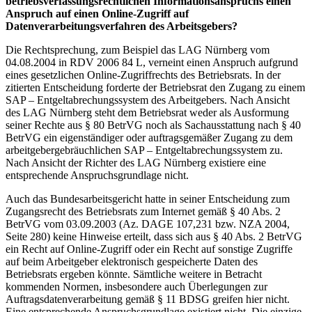
betriebsverfassungsrechtlichen Informationsanspruchs einen
Anspruch auf einen Online-Zugriff auf
Datenverarbeitungsverfahren des Arbeitsgebers?
Die Rechtsprechung, zum Beispiel das LAG Nürnberg vom
04.08.2004 in RDV 2006 84 L, verneint einen Anspruch aufgrund
eines gesetzlichen Online-Zugriffrechts des Betriebsrats. In der
zitierten Entscheidung forderte der Betriebsrat den Zugang zu einem
SAP – Entgeltabrechungssystem des Arbeitgebers. Nach Ansicht
des LAG Nürnberg steht dem Betriebsrat weder als Ausformung
seiner Rechte aus § 80 BetrVG noch als Sachausstattung nach § 40
BetrVG ein eigenständiger oder auftragsgemäßer Zugang zu dem
arbeitgebergebräuchlichen SAP – Entgeltabrechungssystem zu.
Nach Ansicht der Richter des LAG Nürnberg existiere eine
entsprechende Anspruchsgrundlage nicht.
Auch das Bundesarbeitsgericht hatte in seiner Entscheidung zum
Zugangsrecht des Betriebsrats zum Internet gemäß § 40 Abs. 2
BetrVG vom 03.09.2003 (Az. DAGE 107,231 bzw. NZA 2004,
Seite 280) keine Hinweise erteilt, dass sich aus § 40 Abs. 2 BetrVG
ein Recht auf Online-Zugriff oder ein Recht auf sonstige Zugriffe
auf beim Arbeitgeber elektronisch gespeicherte Daten des
Betriebsrats ergeben könnte. Sämtliche weitere in Betracht
kommenden Normen, insbesondere auch Überlegungen zur
Auftragsdatenverarbeitung gemäß § 11 BDSG greifen hier nicht.
Eine entsprechende Anspruchsgrundlage existiert nicht. Die einzige