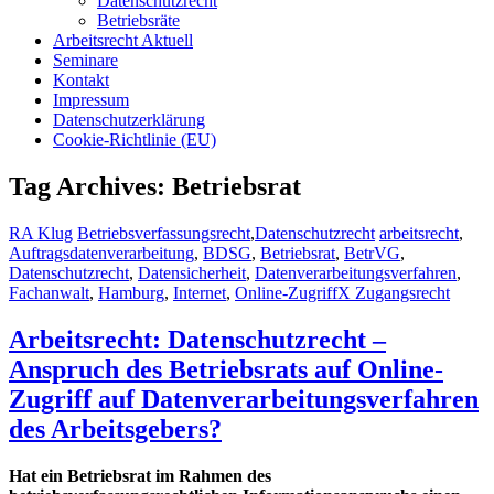
Datenschutzrecht
Betriebsräte
Arbeitsrecht Aktuell
Seminare
Kontakt
Impressum
Datenschutzerklärung
Cookie-Richtlinie (EU)
Tag Archives: Betriebsrat
RA Klug
Betriebsverfassungsrecht
,
Datenschutzrecht
arbeitsrecht
,
Auftragsdatenverarbeitung
,
BDSG
,
Betriebsrat
,
BetrVG
,
Datenschutzrecht
,
Datensicherheit
,
Datenverarbeitungsverfahren
,
Fachanwalt
,
Hamburg
,
Internet
,
Online-ZugriffX Zugangsrecht
Arbeitsrecht: Datenschutzrecht –
Anspruch des Betriebsrats auf Online-
Zugriff auf Datenverarbeitungsverfahren
des Arbeitsgebers?
Hat ein Betriebsrat im Rahmen des