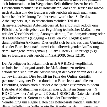
sich Informationen im Wege eines Selbsthilferechts zu beschaffen.
Datenschutzrechtlich ist zu konstatieren, dass der Betriebsrat sowohl
nach Auffassung des Bundesarbeitsgerichts als auch nach ganz
herrschender Meinung Teil der verantwortlichen Stelle des
Arbeitsgebers ist, also datenschutzrechtlich Teil des
datenverarbeitenden Arbeitsgebers ist. Es ergibt sich jedoch eine
Pflicht des Arbeitsgebers zur Ergreifung technischer Maßnahmen
wie der Verschlüsselung, Anonymisierung, Pseudonymisierung oder
des Mitspeicherns (Logging – Erstellen von Logfiles) aller
durchgeführten Aktionen. Dies ergibt sich bereits aus dem Umstand,
dass der Betriebsrat nach inzwischen überwiegender Auffassung
dem Datengeheimnis gemäß § 5 Satz 1 BetrVG unterliegt (Vgl.
hierzu Bundesarbeitsgericht in NZA 2009, Seite 1218).
Der Arbeitgeber ist bekanntlich nach § 9 BDSG verpflichtet,
technische und organisatorische Maßnahmen zu treffen, die
erforderlich sind, um die Ausführungen der Vorschriften des BDSG
zu gewährleisten. Dies betrifft im Falle des Online-Zugriffs
personenbezogener Daten durch den Betriebsrat auch diesen
Datenfluss, sodass auch hier der Arbeitgeber zusammen mit dem
Betriebsrat Maßnahmen ergreifen muss, damit im Sinne des § 9
BDSG bzw. der Anlage zu § 9 Satz 1 BDSG die Datensicherheit
gewährleistet ist. Sofern es sich bei der Datenerhebung /
Verarbeitung um eigene Daten des Betriebsrats handelt, unterliegt
dieser lediglich der Selbstkontrolle. Handelt es sich hingegen um