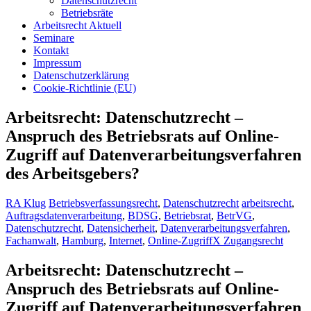
Datenschutzrecht
Betriebsräte
Arbeitsrecht Aktuell
Seminare
Kontakt
Impressum
Datenschutzerklärung
Cookie-Richtlinie (EU)
Arbeitsrecht: Datenschutzrecht –
Anspruch des Betriebsrats auf Online-
Zugriff auf Datenverarbeitungsverfahren
des Arbeitsgebers?
RA Klug
Betriebsverfassungsrecht
,
Datenschutzrecht
arbeitsrecht
,
Auftragsdatenverarbeitung
,
BDSG
,
Betriebsrat
,
BetrVG
,
Datenschutzrecht
,
Datensicherheit
,
Datenverarbeitungsverfahren
,
Fachanwalt
,
Hamburg
,
Internet
,
Online-ZugriffX Zugangsrecht
Arbeitsrecht: Datenschutzrecht –
Anspruch des Betriebsrats auf Online-
Zugriff auf Datenverarbeitungsverfahren