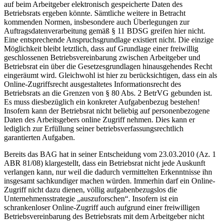
auf beim Arbeitgeber elektronisch gespeicherte Daten des
Betriebsrats ergeben könnte. Sämtliche weitere in Betracht
kommenden Normen, insbesondere auch Überlegungen zur
Auftragsdatenverarbeitung gemäß § 11 BDSG greifen hier nicht.
Eine entsprechende Anspruchsgrundlage existiert nicht. Die einzige
Möglichkeit bleibt letztlich, dass auf Grundlage einer freiwillig
geschlossenen Betriebsvereinbarung zwischen Arbeitgeber und
Betriebsrat ein über die Gesetzesgrundlagen hinausgehendes Recht
eingeräumt wird. Gleichwohl ist hier zu berücksichtigen, dass ein als
Online-Zugriffsrecht ausgestaltetes Informationsrecht des
Betriebsrats an die Grenzen von § 80 Abs. 2 BetrVG gebunden ist.
Es muss diesbezüglich ein konkreter Aufgabenbezug bestehen!
Insofern kann der Betriebsrat nicht beliebig auf personenbezogene
Daten des Arbeitsgebers online Zugriff nehmen. Dies kann er
lediglich zur Erfüllung seiner betriebsverfassungsrechtlich
garantierten Aufgaben.
Bereits das BAG hat in seiner Entscheidung vom 23.03.2010 (Az. 1
ABR 81/08) klargestellt, dass ein Betriebsrat nicht jede Auskunft
verlangen kann, nur weil die dadurch vermittelten Erkenntnisse ihn
insgesamt sachkundiger machen würden. Immerhin darf ein Online-
Zugriff nicht dazu dienen, völlig aufgabenbezugslos die
Unternehmensstrategie „auszuforschen“. Insofern ist ein
schrankenloser Online-Zugriff auch aufgrund einer freiwilligen
Betriebsvereinbarung des Betriebsrats mit dem Arbeitgeber nicht