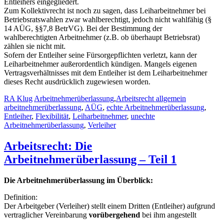
Entleihers eingegliedert.
Zum Kollektivrecht ist noch zu sagen, dass Leiharbeitnehmer bei
Betriebsratswahlen zwar wahlberechtigt, jedoch nicht wahlfähig (§
14 AÜG, §§7,8 BetrVG). Bei der Bestimmung der
wahlberechtigten Arbeitnehmer (z.B. ob überhaupt Betriebsrat)
zählen sie nicht mit.
Sofern der Entleiher seine Fürsorgepflichten verletzt, kann der
Leiharbeitnehmer außerordentlich kündigen. Mangels eigenen
Vertragsverhältnisses mit dem Entleiher ist dem Leiharbeitnehmer
dieses Recht ausdrücklich zugewiesen worden.
RA Klug
Arbeitnehmerüberlassung
,
Arbeitsrecht allgemein
arbeitnehmerüberlassung
,
AÜG
,
echte Arbeitnehmerüberlassung
,
Entleiher
,
Flexibilität
,
Leiharbeitnehmer
,
unechte
Arbeitnehmerüberlassung
,
Verleiher
Arbeitsrecht: Die
Arbeitnehmerüberlassung – Teil 1
Die Arbeitnehmerüberlassung im Überblick:
Definition:
Der Arbeitgeber (Verleiher) stellt einem Dritten (Entleiher) aufgrund
vertraglicher Vereinbarung
vorübergehend
bei ihm angestellt