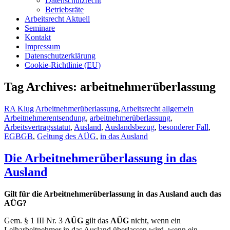
Datenschutzrecht
Betriebsräte
Arbeitsrecht Aktuell
Seminare
Kontakt
Impressum
Datenschutzerklärung
Cookie-Richtlinie (EU)
Tag Archives: arbeitnehmerüberlassung
RA Klug
Arbeitnehmerüberlassung
,
Arbeitsrecht allgemein
Arbeitnehmerentsendung
,
arbeitnehmerüberlassung
,
Arbeitsvertragsstatut
,
Ausland
,
Auslandsbezug
,
besonderer Fall
,
EGBGB
,
Geltung des AÜG
,
in das Ausland
Die Arbeitnehmerüberlassung in das
Ausland
Gilt für die Arbeitnehmerüberlassung in das Ausland auch das
AÜG?
Gem. § 1 III Nr. 3
AÜG
gilt das
AÜG
nicht, wenn ein
Leiharbeitnehmer in das Ausland überlassen wird, wenn ein