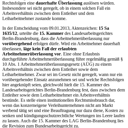
Rechtsfolgen eine
dauerhafte Überlassung
auslösen würden.
Insbesondere sei nicht geregelt, ob in einem solchen Fall ein
Arbeitsverhältnis zwischen dem Entleiher und dem
Leiharbeitnehmer zustande komme.
In der Entscheidung vom 09.01.2013, Aktenzeichen:
15 Sa
1635/12
, urteilte die
15. Kammer
des Landesarbeitsgerichtes
Berlin-Brandenburg, dass die Arbeitnehmerüberlassung nur
vorübergehend
erfolgen dürfe. Wird ein Arbeitnehmer dauerhaft
überlassen,
läge kein Fall der erlaubten
Arbeitnehmerüberlassung vor
. Eine ohne Erlaubnis
durchgeführte Arbeitnehmerüberlassung führe regelmäßig gemäß §
10 Abs. 1 Arbeitnehmerüberlassungsgesetz (AÜG) zu einem
Arbeitsverhältnis zwischen dem Entleiher sowie dem
Leiharbeitnehmer. Zwar sei im Gesetz nicht geregelt, wann nur ein
vorübergehender Einsatz anzunehmen sei und welche Rechtsfolgen
hier angeknüpft seien, gleichwohl hielt die 15. Kammer des
Landesarbeitsgerichtes Berlin-Brandenburg fest, dass zwischen dem
Entleiher sowie dem Leiharbeitnehmer ein Arbeitsverhältnis
bestünde. Es stelle einen institutionellen Rechtsmissbrauch dar,
wenn das konzerneigene Verleihunternehmen nicht am Markt
werbend tätig sei und eine Beauftragung nur dazu diene, Kosten zu
senken und kündigungsschutzrechtliche Wertungen ins Leere laufen
zu lassen. Auch die 15. Kammer des LAG Berlin-Brandenburg lies
die Revision zum Bundesarbeitsgericht zu.