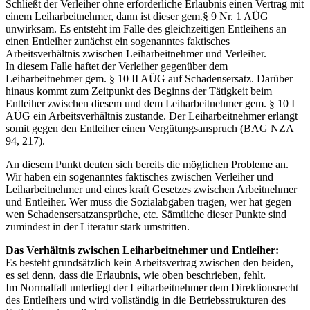
Schließt der Verleiher ohne erforderliche Erlaubnis einen Vertrag mit
einem Leiharbeitnehmer, dann ist dieser gem.§ 9 Nr. 1 AÜG
unwirksam. Es entsteht im Falle des gleichzeitigen Entleihens an
einen Entleiher zunächst ein sogenanntes faktisches
Arbeitsverhältnis zwischen Leiharbeitnehmer und Verleiher.
In diesem Falle haftet der Verleiher gegenüber dem
Leiharbeitnehmer gem. § 10 II AÜG auf Schadensersatz. Darüber
hinaus kommt zum Zeitpunkt des Beginns der Tätigkeit beim
Entleiher zwischen diesem und dem Leiharbeitnehmer gem. § 10 I
AÜG ein Arbeitsverhältnis zustande. Der Leiharbeitnehmer erlangt
somit gegen den Entleiher einen Vergütungsanspruch (BAG NZA
94, 217).
An diesem Punkt deuten sich bereits die möglichen Probleme an.
Wir haben ein sogenanntes faktisches zwischen Verleiher und
Leiharbeitnehmer und eines kraft Gesetzes zwischen Arbeitnehmer
und Entleiher. Wer muss die Sozialabgaben tragen, wer hat gegen
wen Schadensersatzansprüche, etc. Sämtliche dieser Punkte sind
zumindest in der Literatur stark umstritten.
Das Verhältnis zwischen Leiharbeitnehmer und Entleiher:
Es besteht grundsätzlich kein Arbeitsvertrag zwischen den beiden,
es sei denn, dass die Erlaubnis, wie oben beschrieben, fehlt.
Im Normalfall unterliegt der Leiharbeitnehmer dem Direktionsrecht
des Entleihers und wird vollständig in die Betriebsstrukturen des