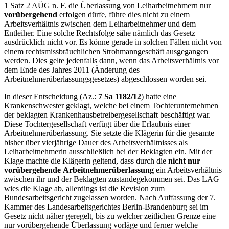
1 Satz 2 AÜG n. F. die Überlassung von Leiharbeitnehmern nur
vorübergehend
erfolgen dürfe, führe dies nicht zu einem
Arbeitsverhältnis zwischen dem Leiharbeitnehmer und dem
Entleiher. Eine solche Rechtsfolge sähe nämlich das Gesetz
ausdrücklich nicht vor. Es könne gerade in solchen Fällen nicht von
einem rechtsmissbräuchlichen Strohmanngeschäft ausgegangen
werden. Dies gelte jedenfalls dann, wenn das Arbeitsverhältnis vor
dem Ende des Jahres 2011 (Änderung des
Arbeitnehmerüberlassungsgesetzes) abgeschlossen worden sei.
In dieser Entscheidung (Az.:
7 Sa 1182/12
) hatte eine
Krankenschwester geklagt, welche bei einem Tochterunternehmen
der beklagten Krankenhausbetreibergesellschaft beschäftigt war.
Diese Tochtergesellschaft verfügt über die Erlaubnis einer
Arbeitnehmerüberlassung. Sie setzte die Klägerin für die gesamte
bisher über vierjährige Dauer des Arbeitsverhältnisses als
Leiharbeitnehmerin ausschließlich bei der Beklagten ein. Mit der
Klage machte die Klägerin geltend, dass durch die
nicht nur
vorübergehende
Arbeitnehmerüberlassung
ein Arbeitsverhältnis
zwischen ihr und der Beklagten zustandegekommen sei. Das LAG
wies die Klage ab, allerdings ist die Revision zum
Bundesarbeitsgericht zugelassen worden. Nach Auffassung der 7.
Kammer des Landesarbeitsgerichtes Berlin-Brandenburg sei im
Gesetz nicht näher geregelt, bis zu welcher zeitlichen Grenze eine
nur vorübergehende Überlassung vorläge und ferner welche