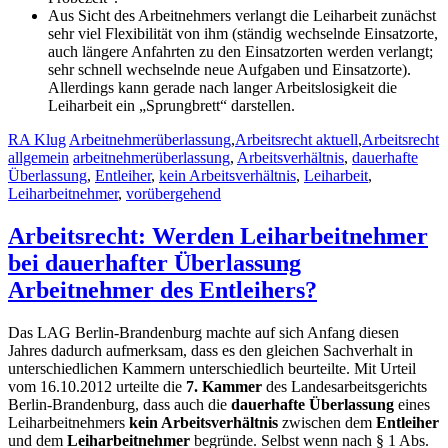
Aus Sicht des Arbeitnehmers verlangt die Leiharbeit zunächst
sehr viel Flexibilität von ihm (ständig wechselnde Einsatzorte,
auch längere Anfahrten zu den Einsatzorten werden verlangt;
sehr schnell wechselnde neue Aufgaben und Einsatzorte).
Allerdings kann gerade nach langer Arbeitslosigkeit die
Leiharbeit ein „Sprungbrett“ darstellen.
RA Klug
Arbeitnehmerüberlassung
,
Arbeitsrecht aktuell
,
Arbeitsrecht
allgemein
arbeitnehmerüberlassung
,
Arbeitsverhältnis
,
dauerhafte
Überlassung
,
Entleiher
,
kein Arbeitsverhältnis
,
Leiharbeit
,
Leiharbeitnehmer
,
vorübergehend
Arbeitsrecht: Werden Leiharbeitnehmer
bei dauerhafter Überlassung
Arbeitnehmer des Entleihers?
Das LAG Berlin-Brandenburg machte auf sich Anfang diesen
Jahres dadurch aufmerksam, dass es den gleichen Sachverhalt in
unterschiedlichen Kammern unterschiedlich beurteilte. Mit Urteil
vom 16.10.2012 urteilte die
7. Kammer
des Landesarbeitsgerichts
Berlin-Brandenburg, dass auch die
dauerhafte Überlassung
eines
Leiharbeitnehmers
kein Arbeitsverhältnis
zwischen dem
Entleiher
und dem
Leiharbeitnehmer
begründe. Selbst wenn nach § 1 Abs.