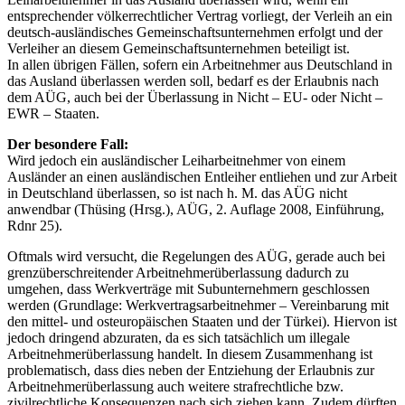
entsprechender völkerrechtlicher Vertrag vorliegt, der Verleih an ein
deutsch-ausländisches Gemeinschaftsunternehmen erfolgt und der
Verleiher an diesem Gemeinschaftsunternehmen beteiligt ist.
In allen übrigen Fällen, sofern ein Arbeitnehmer aus Deutschland in
das Ausland überlassen werden soll, bedarf es der Erlaubnis nach
dem AÜG, auch bei der Überlassung in Nicht – EU- oder Nicht –
EWR – Staaten.
Der besondere Fall:
Wird jedoch ein ausländischer Leiharbeitnehmer von einem
Ausländer an einen ausländischen Entleiher entliehen und zur Arbeit
in Deutschland überlassen, so ist nach h. M. das AÜG nicht
anwendbar (Thüsing (Hrsg.), AÜG, 2. Auflage 2008, Einführung,
Rdnr 25).
Oftmals wird versucht, die Regelungen des AÜG, gerade auch bei
grenzüberschreitender Arbeitnehmerüberlassung dadurch zu
umgehen, dass Werkverträge mit Subunternehmern geschlossen
werden (Grundlage: Werkvertragsarbeitnehmer – Vereinbarung mit
den mittel- und osteuropäischen Staaten und der Türkei). Hiervon ist
jedoch dringend abzuraten, da es sich tatsächlich um illegale
Arbeitnehmerüberlassung handelt. In diesem Zusammenhang ist
problematisch, dass dies neben der Entziehung der Erlaubnis zur
Arbeitnehmerüberlassung auch weitere strafrechtliche bzw.
zivilrechtliche Konsequenzen nach sich ziehen kann. Zudem dürften