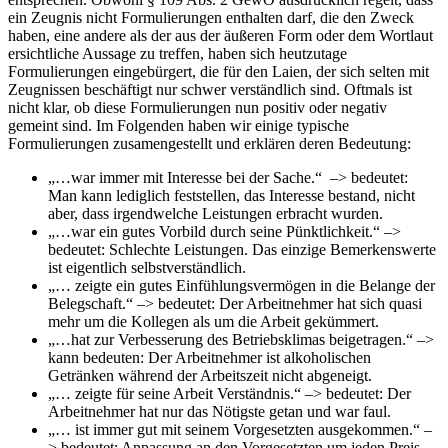
ein Zeugnis nicht Formulierungen enthalten darf, die den Zweck
haben, eine andere als der aus der äußeren Form oder dem Wortlaut
ersichtliche Aussage zu treffen, haben sich heutzutage
Formulierungen eingebürgert, die für den Laien, der sich selten mit
Zeugnissen beschäftigt nur schwer verständlich sind. Oftmals ist
nicht klar, ob diese Formulierungen nun positiv oder negativ
gemeint sind. Im Folgenden haben wir einige typische
Formulierungen zusamengestellt und erklären deren Bedeutung:
„…war immer mit Interesse bei der Sache.“ –> bedeutet:
Man kann lediglich feststellen, das Interesse bestand, nicht
aber, dass irgendwelche Leistungen erbracht wurden.
„…war ein gutes Vorbild durch seine Pünktlichkeit.“ –>
bedeutet: Schlechte Leistungen. Das einzige Bemerkenswerte
ist eigentlich selbstverständlich.
„… zeigte ein gutes Einfühlungsvermögen in die Belange der
Belegschaft.“ –> bedeutet: Der Arbeitnehmer hat sich quasi
mehr um die Kollegen als um die Arbeit gekümmert.
„…hat zur Verbesserung des Betriebsklimas beigetragen.“ –>
kann bedeuten: Der Arbeitnehmer ist alkoholischen
Getränken während der Arbeitszeit nicht abgeneigt.
„… zeigte für seine Arbeit Verständnis.“ –> bedeutet: Der
Arbeitnehmer hat nur das Nötigste getan und war faul.
„… ist immer gut mit seinem Vorgesetzten ausgekommen.“ –
> bedeutet: Anpassung an den Vorgesetzten um jeden Preis.