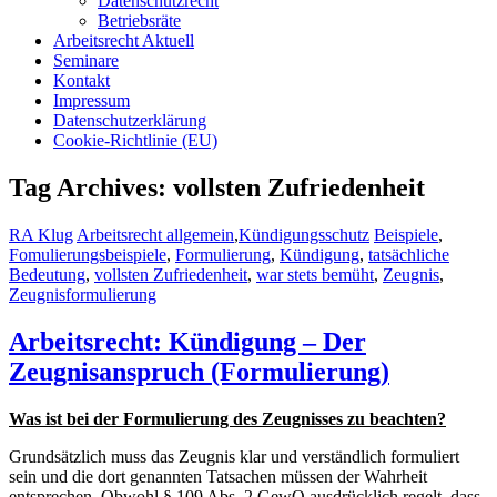
Datenschutzrecht
Betriebsräte
Arbeitsrecht Aktuell
Seminare
Kontakt
Impressum
Datenschutzerklärung
Cookie-Richtlinie (EU)
Tag Archives: vollsten Zufriedenheit
RA Klug
Arbeitsrecht allgemein
,
Kündigungsschutz
Beispiele
,
Fomulierungsbeispiele
,
Formulierung
,
Kündigung
,
tatsächliche
Bedeutung
,
vollsten Zufriedenheit
,
war stets bemüht
,
Zeugnis
,
Zeugnisformulierung
Arbeitsrecht: Kündigung – Der
Zeugnisanspruch (Formulierung)
Was ist bei der Formulierung des Zeugnisses zu beachten?
Grundsätzlich muss das Zeugnis klar und verständlich formuliert
sein und die dort genannten Tatsachen müssen der Wahrheit
entsprechen. Obwohl § 109 Abs. 2 GewO ausdrücklich regelt, dass