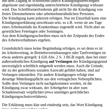
mit dem Zugang in Schriftform (durch Kündigungsberechtigten
abgefasste und eigenhändig unterschriebene Kündigung) wirksam
wird. Das Schriftformerfordernis gilt nicht für die Kündigung von
freien Dienstnehmern oder arbeitnehmerähnlichen Personen.
Die Kündigung kann jederzeit erfolgen. Nur im Einzelfall kann eine
Kündigungserklärung unwirksam sein, so z.B. wenn sie am Tage
eines Arbeitsunfalls ins Krankenhaus zugestellt wird. Nicht aber an
gesetzlichen Feiertagen oder Sonntagen.
Aus dem Kündigungsschreiben muss sich der Zeitpunkt des Endes
des Arbeitsverhältnises ergeben.
Grundsätzlich muss keine Begründung erfolgen, es sei denn es ist
im Arbeitsvertrag, in Betriebsvereinbarungen oder Tarifverträgen ist
etwas anderes geregelt. § 626 Abs. 2 S. 3 BGB regelt, dass bei einer
außerordentlichen Kündigung
auf Verlangen
der Kündigungsgrund
unverzüglich schriftlich mitgeteilt werden muss. Auch die Gründe,
die zu der getroffenen sozialen Auswahl geführt haben, sind auf
Verlangen mitzuteilen. Für andere Kündigungen erfolgt eine
derartige Mitteilungspflicht aus den vertraglichen Nebenpflichten.
Sollte dem Verlangen nicht nachgekommen werden, ist die
Kündigung zwar wirksam, der Arbeitgeber ist aber zum
Schadensersatz verpflichtet (etwa unnötiges gerichtliches
Kündigungsschutzverfahren).
Die Erklärung muss klar und eindeutig sein, das Wort Kündigung